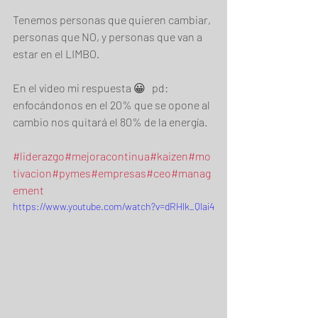
Tenemos personas que quieren cambiar, 
personas que NO, y personas que van a 
estar en el LIMBO.  
En el video mi respuesta 😀   pd: 
enfocándonos en el 20% que se opone al 
cambio nos quitará el 80% de la energía.  
#liderazgo
#mejoracontinua
#kaizen
#mo
tivacion
#pymes
#empresas
#ceo
#manag
ement
https://www.youtube.com/watch?v=dRHlk_Qlai4