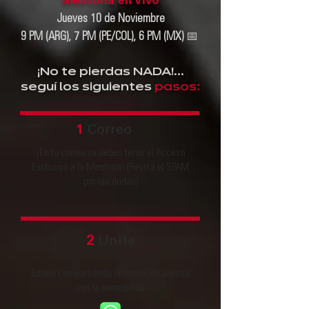
Mentoría en Vivo
Jueves 10 de Noviembre
9 PM (ARG), 7 PM (PE/COL), 6 PM (MX
)
📅
¡No te pierdas NADA!...
seguí los siguientes
pasos:
1
Correo
¡En tu correo ya debes tener el Acceso
Exclusivo a la Mentoría! (Revisá el SPAM
por las dudas)
2
Unite
Estaré compartiendo información valiosa
con la comunidad