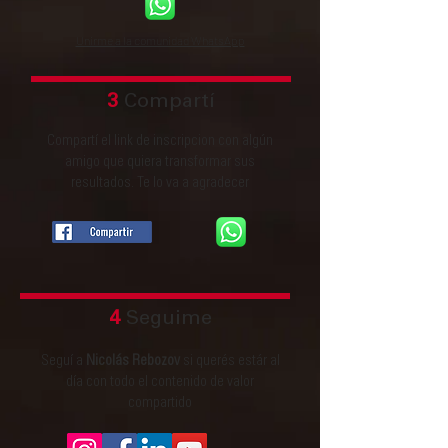
Unirme a la comunidad WhatsApp
3
Compartí
Compartí el link de inscripcion con algún
amigo que quiera transformar sus
resultados. Te lo va a agradecer
4
Seguime
Seguí a
Nicolás Rebozov
si querés estár al
día con todo el contenido de valor
compartido