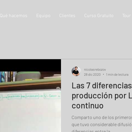
Qué hacemos
Equipo
Clientes
Curso Gratuito
Tour
nicolasrebozov
28 dic 2020
1 min de lectura
Las 7 diferencias
producción por L
continuo
Comparto uno de los primeros
que tuvo considerable difusió
diferencias entre la...