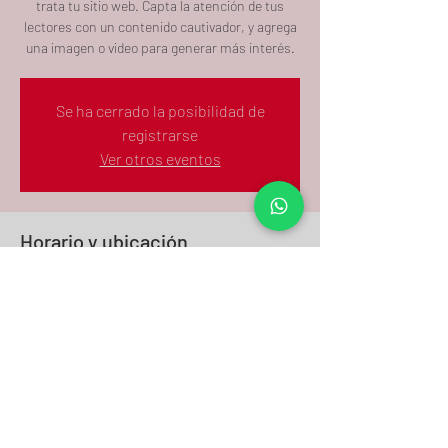
trata tu sitio web. Capta la atención de tus
lectores con un contenido cautivador, y agrega
una imagen o video para generar más interés.
Se ha cerrado la posibilidad de
registrarse
Ver otros eventos
Horario y ubicación
FECHA A SER CONFIRMADA
Ubicación a ser confirmada
Compartir este evento