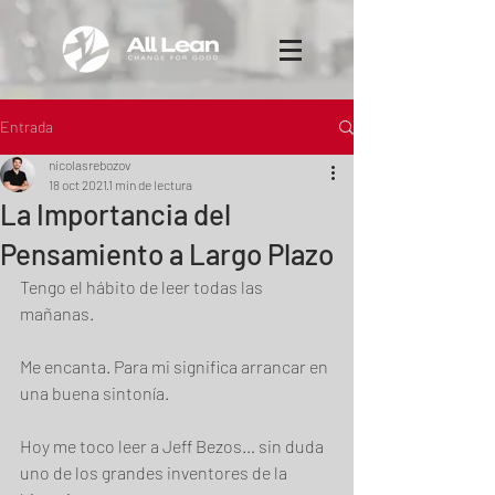
Entrada
nicolasrebozov
18 oct 2021
1 min de lectura
La Importancia del
Pensamiento a Largo Plazo
Tengo el hábito de leer todas las 
mañanas. 
Me encanta. Para mi significa arrancar en 
una buena sintonía.   
Hoy me toco leer a Jeff Bezos… sin duda 
uno de los grandes inventores de la 