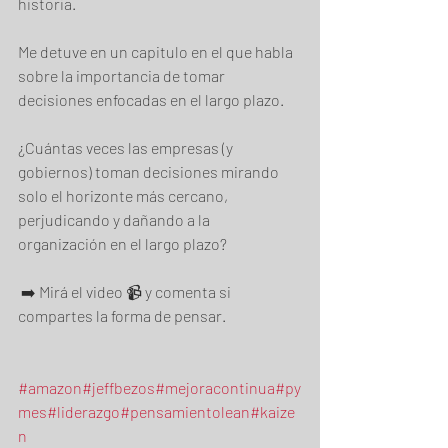
historia.   
Me detuve en un capitulo en el que habla 
sobre la importancia de tomar 
decisiones enfocadas en el largo plazo.   
¿Cuántas veces las empresas (y 
gobiernos) toman decisiones mirando 
solo el horizonte más cercano, 
perjudicando y dañando a la 
organización en el largo plazo?  
 ➡️ Mirá el video 📹 y comenta si 
compartes la forma de pensar.
#amazon
#jeffbezos
#mejoracontinua
#py
mes
#liderazgo
#pensamientolean
#kaize
n