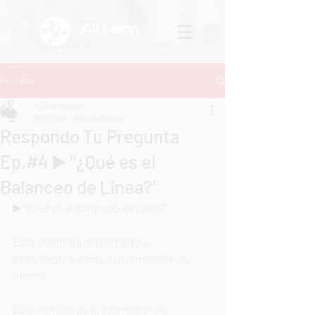
Entrada
nicolasrebozov
18 oct 2021
1 min de lectura
Respondo Tu Pregunta
Ep.#4 ▶️ "¿Qué es el
Balanceo de Línea?"
▶️ "¿Qué es el balanceo de linea?"  
Esta pregunta aplica tanto a 
manufactura como a un ambiente de 
oficina.  
Este análisis es fundamental en 