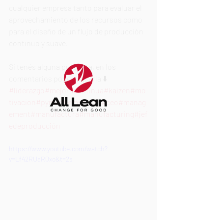
cualquier empresa tanto para evaluar el 
aprovechamiento de los recursos como 
para el diseño de un flujo de producción 
continuo y suave.  
Si tenés alguna pregunta, en los 
comentarios podés hacerla ⬇️  
#liderazgo
#mejoracontinua
#kaizen
#mo
tivacion
#pymes
#empresas
#ceo
#manag
ement
#manufactura
#manufacturing
#jef
edeproducción
https://www.youtube.com/watch?
v=Lf42RUaRQxo&t=2s