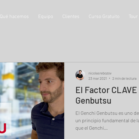
Qué hacemos
Equipo
Clientes
Curso Gratuito
Tour
nicolasrebozov
23 mar 2021
2 min de lectura
El Factor CLAVE
Genbutsu
El Genchi Genbutsu es uno de 
un principio fundamental de l
que el Genchi...