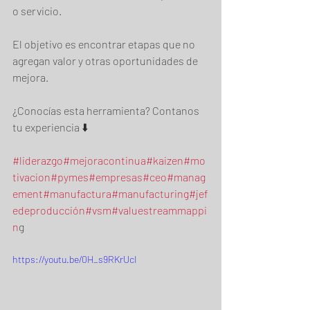
o servicio.  
El objetivo es encontrar etapas que no 
agregan valor y otras oportunidades de 
mejora.  
¿Conocías esta herramienta? Contanos 
tu experiencia ⬇️  
#liderazgo
#mejoracontinua
#kaizen
#mo
tivacion
#pymes
#empresas
#ceo
#manag
ement
#manufactura
#manufacturing
#jef
edeproducción
#vsm
#valuestreammappi
n
g
https://youtu.be/0H_s9RKrUcI