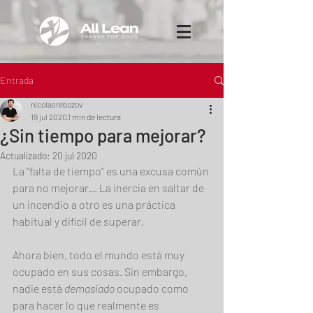
Entrada
nicolasrebozov
19 jul 2020
1 min de lectura
¿Sin tiempo para mejorar?
Actualizado:
20 jul 2020
La "falta de tiempo" es una excusa común 
para no mejorar... La inercia en saltar de 
un incendio a otro es una práctica 
habitual y difícil de superar.
Ahora bien, todo el mundo está muy 
ocupado en sus cosas. Sin embargo, 
nadie está 
demasiado
 ocupado como 
para hacer lo que realmente es 