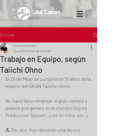
Entrada
nicolasrebozov
1 jun 2021
1 min de lectura
Trabajo en Equipo, según
Taiichi Ohno
El 28 de Mayo se cumplieron 31 años de la 
muerte del GRAN Taiicho Ohno.
No hace falta remarcar el gran cambio y 
avance que generó en el mundo (Toyota 
Production System, Just-in-Time, etc..) 
💪 Por eso, hoy recuerdo una de sus 