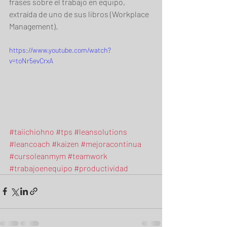
frases sobre el trabajo en equipo, 
extraída de uno de sus libros (Workplace 
Management).
https://www.youtube.com/watch?
v=toNr5evCrxA
#taiichiohno
#tps
#leansolutions
#leancoach
#kaizen
#mejoracontinua
#cursoleanmym
#teamwork
#trabajoenequipo
#productividad