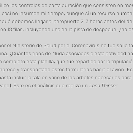
licé los controles de corta duración que consisten en mo
e casi no insumen mi tiempo, aunque sí un recurso human
or qué debemos llegar al aeropuerto 2–3 horas antes del d
en 18 filas, incluyendo una en la pista de despegue, ¿no 
or el Ministerio de Salud por el Coronavirus no fue solicita
na. ¿Cuántos tipos de Muda asociados a esta actividad hay
 completó esta planilla, que fue repartida por la tripulació
mpreso y transportado estos formularios hacia el avión. E
asta incluir la tala en vano de los arboles necesarios para 
ano). Este es el análisis que realiza un 
Lean Thinker
.