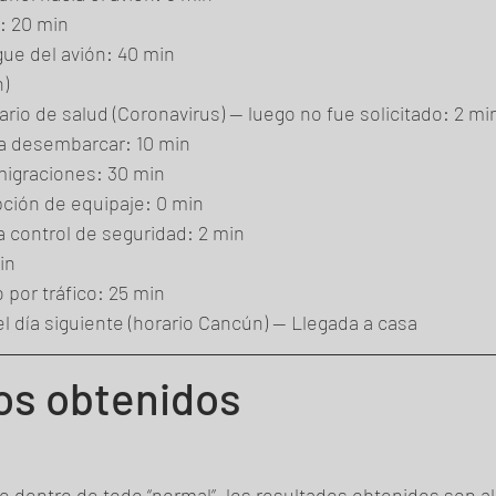
n: 20 min
ue del avión: 40 min
h)
ario de salud (Coronavirus) — luego no fue solicitado: 2 mi
ra desembarcar: 10 min
 migraciones: 30 min
pción de equipaje: 0 min
ra control de seguridad: 2 min
in
por tráfico: 25 min
el día siguiente (horario Cancún) — Llegada a casa
os obtenidos
e dentro de todo “normal”, los resultados obtenidos son 