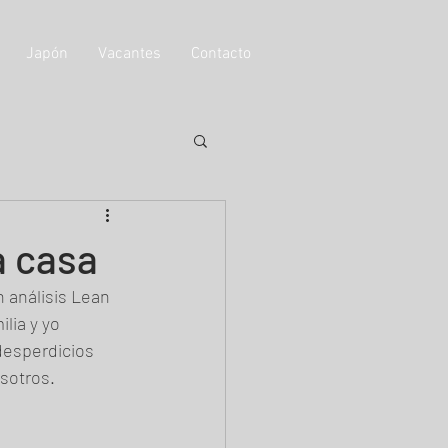
Japón
Vacantes
Contacto
a casa
 análisis Lean 
lia y yo 
desperdicios 
sotros.