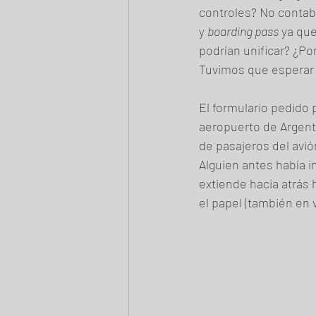
controles? No contabi
y 
boarding pass
 ya qu
podrían unificar? ¿P
Tuvimos que esperar 
El formulario pedido p
aeropuerto de Argenti
de pasajeros del avión
Alguien antes había i
extiende hacia atrás h
el papel (también en v