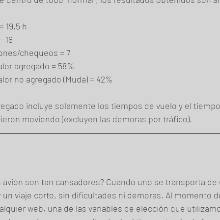
= 19,5 h
= 18
iones/chequeos = 7
alor agregado = 58%
alor no agregado (Muda) = 42%
regado incluye solamente los tiempos de vuelo y el tiempo
vieron moviendo (excluyen las demoras por tráfico).
n avión son tan cansadores? Cuando uno se transporta de u
 un viaje corto, sin dificultades ni demoras. Al momento d
lquier web, una de las variables de elección que utilizamo