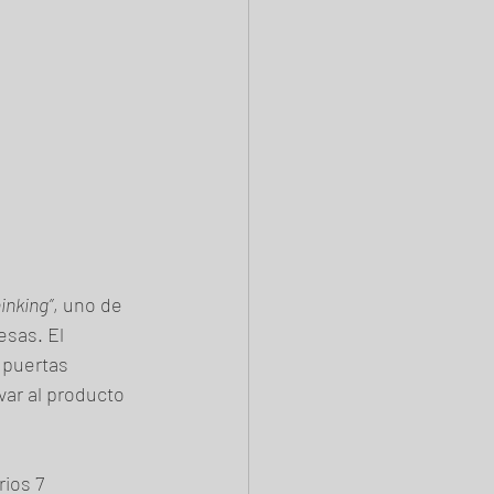
inking”
, uno de 
esas. El 
puertas 
var al producto 
ios 7 