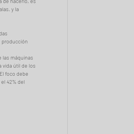
a de hacerlo, es 
as, y la 
das 
e producción 
 las máquinas 
ida útil de los 
El foco debe 
 el 42% del 