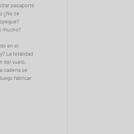
strar pasaporte 
o ¿No se 
espegue? 
es mucho?
do en el 
? La totalidad 
n del vuelo. 
sa cadena se 
luego fabricar 